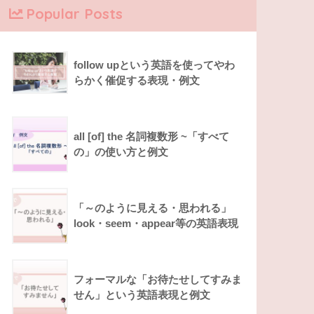
Popular Posts
follow upという英語を使ってやわ
らかく催促する表現・例文
all [of] the 名詞複数形 ~「すべて
の」の使い方と例文
「～のように見える・思われる」
look・seem・appear等の英語表現
フォーマルな「お待たせしてすみま
せん」という英語表現と例文