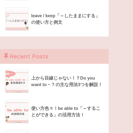
leave / keep「～したままにする」
の使い方と例文
Recent Posts
上から目線じゃない！？Do you
want to ~ ? の主な用法3つを解説！
使い方色々！be able to「～するこ
とができる」の活用方法！