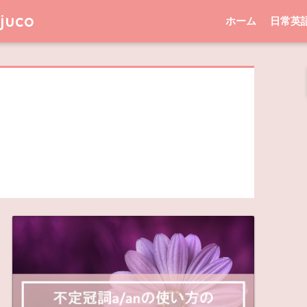
uco
ホーム
日常英