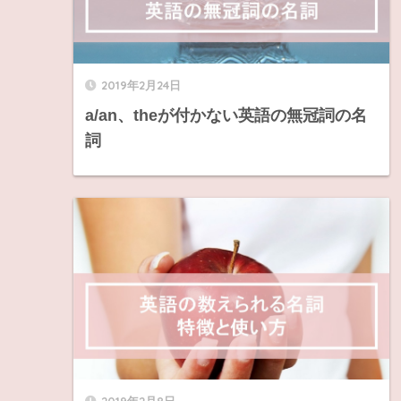
2019年2月24日
a/an、theが付かない英語の無冠詞の名
詞