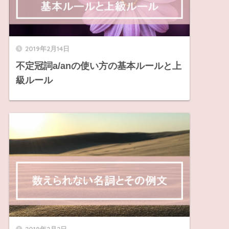
2019年2月14日
不定冠詞a/anの使い方の基本ルールと上
級ルール