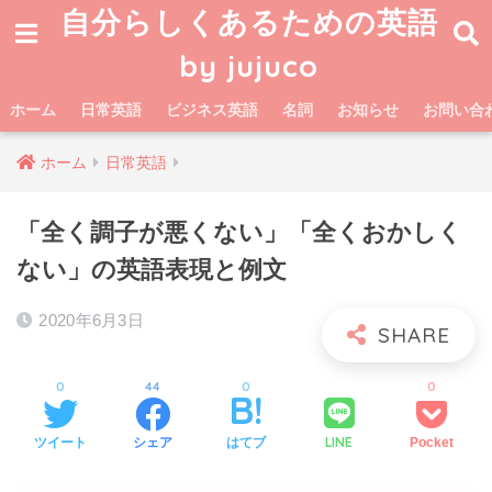
自分らしくあるための英語
by jujuco
ホーム
日常英語
ビジネス英語
名詞
お知らせ
お問い合
ホーム
日常英語
「全く調子が悪くない」「全くおかしく
ない」の英語表現と例文
2020年6月3日
0
44
0
0
LINE
ツイート
シェア
はてブ
Pocket