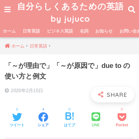
自分らしくあるための英語
by jujuco
ホーム
日常英語
ビジネス英語
名詞
お知らせ
お問い合
ホーム
日常英語
「～が理由で」「～が原因で」due to の
使い方と例文
2020年2月15日
0
4
0
0
LINE
ツイート
シェア
はてブ
Pocket