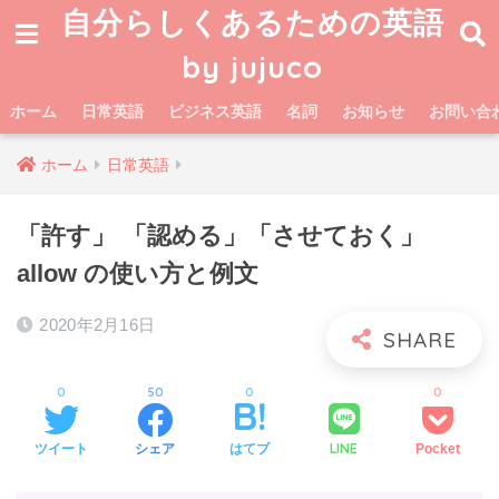
自分らしくあるための英語
by jujuco
ホーム
日常英語
ビジネス英語
名詞
お知らせ
お問い合
ホーム
日常英語
「許す」 「認める」「させておく」
allow の使い方と例文
2020年2月16日
0
50
0
0
LINE
ツイート
シェア
はてブ
Pocket