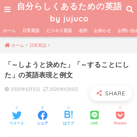
自分らしくあるための英語
by jujuco
ホーム
日常英語
ビジネス英語
名詞
お知らせ
お問い合
ホーム
日常英語
「～しようと決めた」「～することにし
た」の英語表現と例文
2020年6月5日
2020年6月6日
0
4
0
0
LINE
ツイート
シェア
はてブ
Pocket