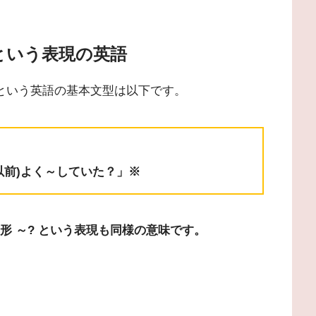
という表現の英語
」という英語の基本文型は以下です。
～?「(以前)よく～していた？」※
詞原形 ～? という表現も同様の意味です。