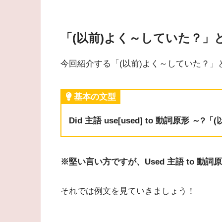
「(以前)よく～していた？」
今回紹介する「(以前)よく～していた？
基本の文型
Did 主語 use[used] to 動詞原形 
※堅い言い方ですが、Used 主語 to 動
それでは例文を見ていきましょう！