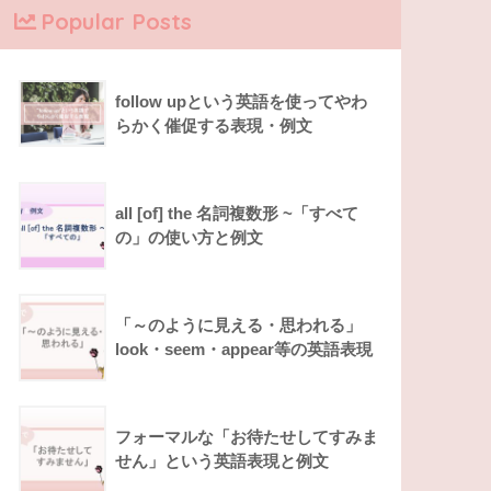
Popular Posts
follow upという英語を使ってやわ
らかく催促する表現・例文
all [of] the 名詞複数形 ~「すべて
の」の使い方と例文
「～のように見える・思われる」
look・seem・appear等の英語表現
フォーマルな「お待たせしてすみま
せん」という英語表現と例文