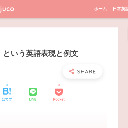
uco
ホーム
日常英
」という英語表現と例文
0
0
LINE
はてブ
Pocket