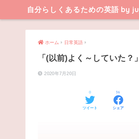
自分らしくあるための英語 by juj
ホーム
日常英語
「(以前)よく～していた？
2020年7月20日
0
36
ツイート
シェア