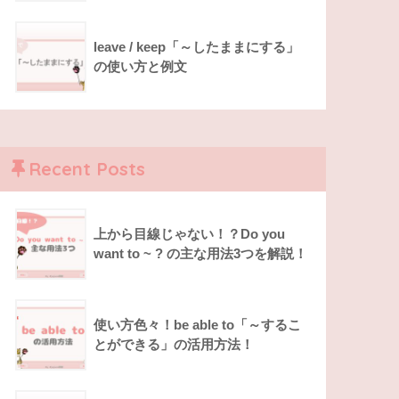
leave / keep「～したままにする」
の使い方と例文
Recent Posts
上から目線じゃない！？Do you
want to ~ ? の主な用法3つを解説！
使い方色々！be able to「～するこ
とができる」の活用方法！