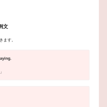
例文
きます。
saying.
」