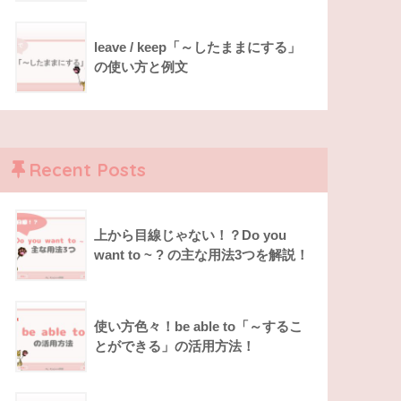
leave / keep「～したままにする」
の使い方と例文
Recent Posts
上から目線じゃない！？Do you
want to ~ ? の主な用法3つを解説！
使い方色々！be able to「～するこ
とができる」の活用方法！