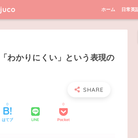
uco
ホーム
日常英
nd などの「わかりにくい」という表現の
0
0
LINE
はてブ
Pocket