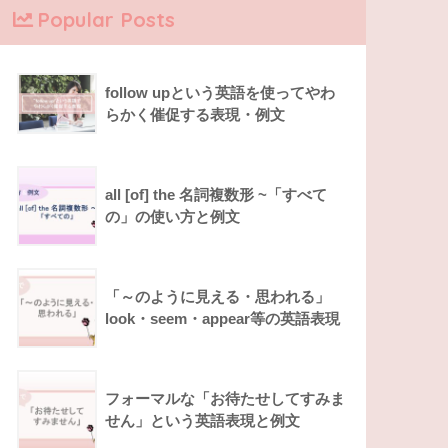
Popular Posts
follow upという英語を使ってやわ
らかく催促する表現・例文
all [of] the 名詞複数形 ~「すべて
の」の使い方と例文
「～のように見える・思われる」
look・seem・appear等の英語表現
フォーマルな「お待たせしてすみま
せん」という英語表現と例文